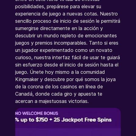
posibilidades, prepárese para elevar su
experiencia de juego a nuevas cotas. Nuestro
sencillo proceso de inicio de sesión le permitirá
sumergirse directamente en la acción y
descubrir un mundo repleto de emocionantes
juegos y premios incomparables. Tanto si eres
un jugador experimentado como un novato
curioso, nuestra interfaz fácil de usar te guiará
sin esfuerzo desde el inicio de sesión hasta el
juego. Únete hoy mismo a la comunidad
Kingmaker y descubre por qué somos la joya
de la corona de los casinos en línea de
Canadá, donde cada giro y apuesta te
acercan a majestuosas victorias.