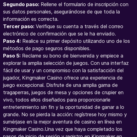
Segundo paso:
Rellene el formulario de inscripción con
sus datos personales, asegurándose de que toda la
información es correcta.
Tercer paso:
Verifique su cuenta a través del correo
electrónico de confirmación que se le ha enviado.
Paso 4:
Realice su primer depósito utilizando uno de los
métodos de pago seguros disponibles.
Paso 5:
Reclame su bono de bienvenida y empiece a
explorar la amplia selección de juegos. Con una interfaz
fácil de usar y un compromiso con la satisfacción del
jugador, Kingmaker Casino ofrece una experiencia de
juego excepcional. Disfrute de una amplia gama de
tragaperras, juegos de mesa y opciones de crupier en
vivo, todos ellos diseñados para proporcionarle
entretenimiento sin fin y la oportunidad de ganar a lo
grande. No se pierda la acción: regístrese hoy mismo y
sumérjase en la mejor aventura de casino en línea en
Kingmaker Casino.Una vez que haya completado los
pasos de inicio de sesión y registro en Kingmaker en