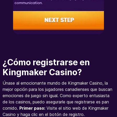
¿Cómo registrarse en
Kingmaker Casino?
Únase al emocionante mundo de Kingmaker Casino, la
mejor opción para los jugadores canadienses que buscan
emociones de juego sin igual. Como experto entusiasta
de los casinos, puedo asegurarle que registrarse es pan
comido.
Primer paso:
Visite el sitio web de Kingmaker
Casino y haga clic en el botón de registro.